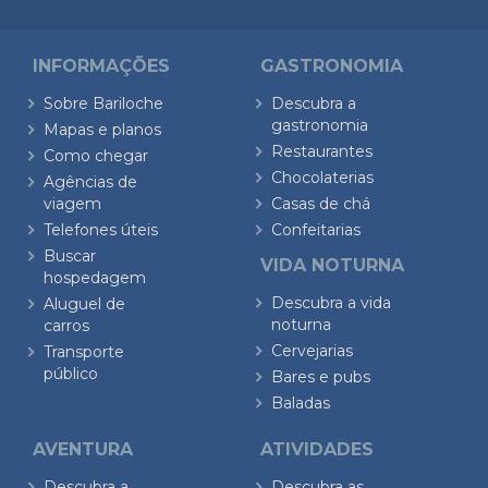
INFORMAÇÕES
GASTRONOMIA
Sobre Bariloche
Descubra a
gastronomia
Mapas e planos
Restaurantes
Como chegar
Chocolaterias
Agências de
viagem
Casas de chá
Telefones úteis
Confeitarias
Buscar
VIDA NOTURNA
hospedagem
Descubra a vida
Aluguel de
noturna
carros
Cervejarias
Transporte
público
Bares e pubs
Baladas
AVENTURA
ATIVIDADES
Descubra a
Descubra as