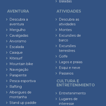
Baladas
AVENTURA
ATIVIDADES
Descubra a
Descubra as
aventura
atividades
Mergulho
Montes
Cavalgadas
Excursões de
barco
Arvorismo
Excursões
Escalada
terrestres
Caiaque
Golfe
Kitesurf
Lagos e praias
Mountain bike
Esqui e neve
Navegação
Passeios
Parapente
Pesca esportiva
CULTURA E
ENTRETENIMIENTO
Rafting
Albergues de
Entretenimento
montanha
Lugares de
Stand up paddle
interesse