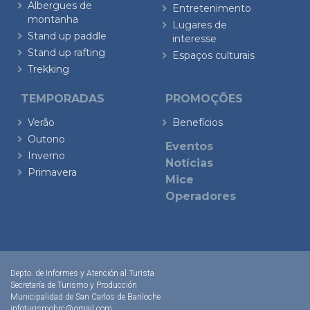
Albergues de
Entretenimento
montanha
Lugares de
Stand up paddle
interesse
Stand up rafting
Espaços culturais
Trekking
TEMPORADAS
PROMOÇÕES
Verão
Benefícios
Outono
Eventos
Inverno
Notícias
Primavera
Mice
Operadores
Depto. de Informes y Atención al Turista
Secretaría de Turismo y Producción
Municipalidad de San Carlos de Bariloche
infoturismobrc@gmail.com