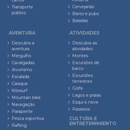
carros
Cervejarias
Transporte
público
Bares e pubs
Baladas
AVENTURA
ATIVIDADES
Descubra a
Descubra as
aventura
atividades
Mergulho
Montes
Cavalgadas
Excursões de
barco
Arvorismo
Excursões
Escalada
terrestres
Caiaque
Golfe
Kitesurf
Lagos e praias
Mountain bike
Esqui e neve
Navegação
Passeios
Parapente
Pesca esportiva
CULTURA E
ENTRETENIMIENTO
Rafting