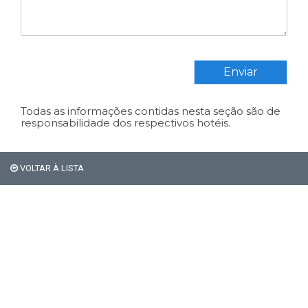
Enviar
Todas as informações contidas nesta seção são de
responsabilidade dos respectivos hotéis.
Em Bariloche, os
VOLTAR À LISTA
estrangeiros não pagam os
21% de impostos de
hospedagem.