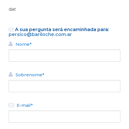
dat
A sua pergunta será encaminhada para:
persico@bariloche.com.ar
Nome*
VOLTAR
ALUGUEL TURÍSTICO DE
Sobrenome*
APARTAMENTOS
Llanten, Salvia y Bardana
N° de disposición:
Frey 156 2º 206 y 204 4º 403
E-mail*
2944602572
VOLTAR