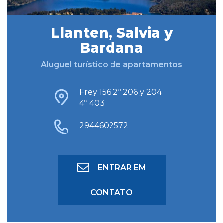
Llanten, Salvia y
BUSCAR HOSPEDAGEM
Bardana
Aluguel turístico de apartamentos
BUSCA AVANÇADA
Frey 156 2º 206 y 204
4º 403
2944602572
ENTRAR EM
CONTATO