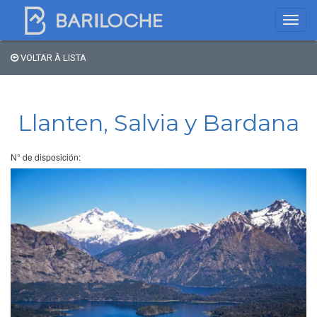
VOLTAR À LISTA
Onde dormir em
Bariloche
Llanten, Salvia y Bardana
Nome
N° de disposición:
Tipo de hospedagem
Estrelas
Região