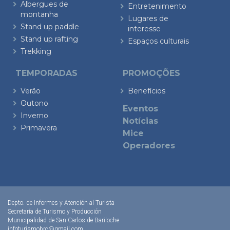
Albergues de
Entretenimento
montanha
Lugares de
Stand up paddle
interesse
Stand up rafting
Espaços culturais
Trekking
TEMPORADAS
PROMOÇÕES
Verão
Benefícios
Outono
Eventos
Inverno
Notícias
Primavera
Mice
Operadores
Depto. de Informes y Atención al Turista
Secretaría de Turismo y Producción
Municipalidad de San Carlos de Bariloche
infoturismobrc@gmail.com