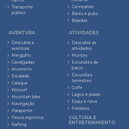
carros
Cervejarias
Transporte
público
Bares e pubs
Baladas
AVENTURA
ATIVIDADES
Descubra a
Descubra as
aventura
atividades
Mergulho
Montes
Cavalgadas
Excursões de
barco
Arvorismo
Excursões
Escalada
terrestres
Caiaque
Golfe
Kitesurf
Lagos e praias
Mountain bike
Esqui e neve
Navegação
Passeios
Parapente
Pesca esportiva
CULTURA E
ENTRETENIMIENTO
Rafting