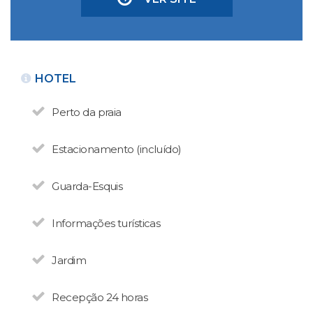
HOTEL
Perto da praia
VOLTAR
Estacionamento (incluído)
HOTÉIS
Guarda-Esquis
Antu Kuyen
N° de disposición:
Informações turísticas
Boock 54 - Melipal
(0294) 4464200
Jardim
VOLTAR
Recepção 24 horas