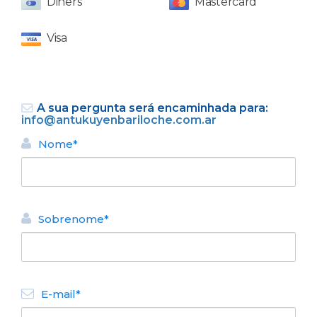
Diners
Mastercard
Visa
A sua pergunta será encaminhada para:
info@antukuyenbariloche.com.ar
Bariloche foi escolhido como o
melhor destino turístico da
Nome*
Argentina em 2018.
Sobrenome*
E-mail*