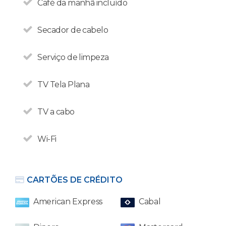
Café da manhã incluído
Secador de cabelo
Serviço de limpeza
TV Tela Plana
Em Bariloche, os
TV a cabo
estrangeiros não pagam os
21% de impostos de
Wi-Fi
hospedagem.
CARTÕES DE CRÉDITO
American Express
Cabal