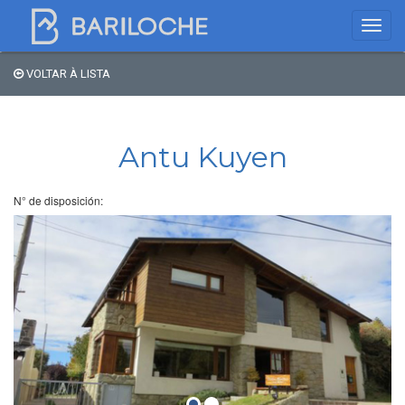
VOLTAR À LISTA
Onde dormir em
Bariloche
Antu Kuyen
Nome
N° de disposición:
Tipo de hospedagem
Estrelas
Região