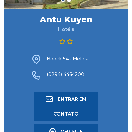
Antu Kuyen
BUSCAR HOSPEDAGEM
Hotéis
BUSCA AVANÇADA
Boock 54 - Melipal
(0294) 4464200
ENTRAR EM
CONTATO
VER SITE