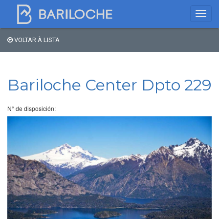
VOLTAR À LISTA
Onde dormir em
Bariloche
Bariloche Center Dpto 229
Nome
N° de disposición:
Tipo de hospedagem
Estrelas
Região