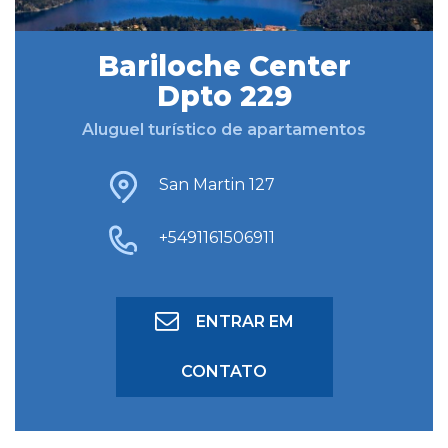
Bariloche Center
BUSCAR HOSPEDAGEM
Dpto 229
Aluguel turístico de apartamentos
BUSCA AVANÇADA
San Martin 127
+5491161506911
ENTRAR EM
CONTATO