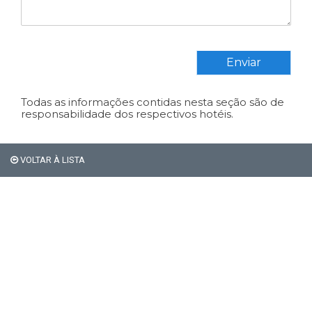
Enviar
Todas as informações contidas nesta seção são de
responsabilidade dos respectivos hotéis.
VOLTAR À LISTA
Em Bariloche, os
estrangeiros não pagam os
21% de impostos de
hospedagem.