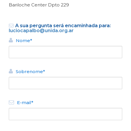
Bariloche Center Dpto 229
A sua pergunta será encaminhada para:
luciocapalbo@unida.org.ar
Nome*
VOLTAR
Sobrenome*
ALUGUEL TURÍSTICO DE
APARTAMENTOS
Bariloche Center Dpto 229
N° de disposición:
E-mail*
San Martin 127
+5491161506911
VOLTAR