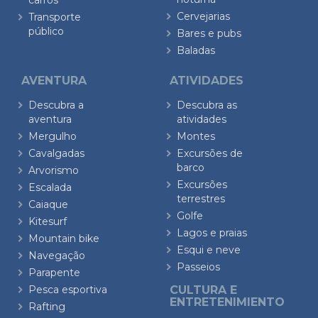
carros
Cervejarias
Transporte
público
Bares e pubs
Baladas
AVENTURA
ATIVIDADES
Descubra a
Descubra as
aventura
atividades
Mergulho
Montes
Cavalgadas
Excursões de
barco
Arvorismo
Excursões
Escalada
terrestres
Caiaque
Golfe
Kitesurf
Lagos e praias
Mountain bike
Esqui e neve
Navegação
Passeios
Parapente
Pesca esportiva
CULTURA E
ENTRETENIMIENTO
Rafting