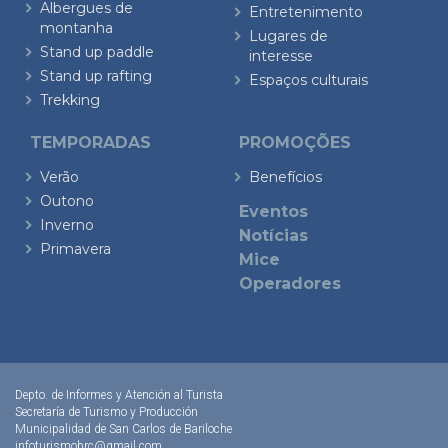
Albergues de
Entretenimento
montanha
Lugares de
Stand up paddle
interesse
Stand up rafting
Espaços culturais
Trekking
TEMPORADAS
PROMOÇÕES
Verão
Benefícios
Outono
Eventos
Inverno
Notícias
Primavera
Mice
Operadores
Depto. de Informes y Atención al Turista
Secretaría de Turismo y Producción
Municipalidad de San Carlos de Bariloche
infoturismobrc@gmail.com