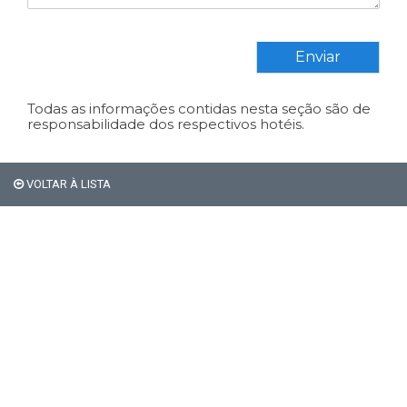
Enviar
Todas as informações contidas nesta seção são de
responsabilidade dos respectivos hotéis.
VOLTAR À LISTA
Em Bariloche, os
estrangeiros não pagam os
21% de impostos de
hospedagem.