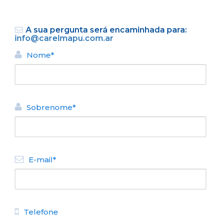
A sua pergunta será encaminhada para:
info@carelmapu.com.ar
Nome*
VOLTAR
Sobrenome*
ALUGUEL TURÍSTICO DE
CASAS
Carel Mapu
N° de disposición:
E-mail*
De Los Cipreses Sur 178 -
Peninsula San Pedro
+54 11 5016-7214
Telefone