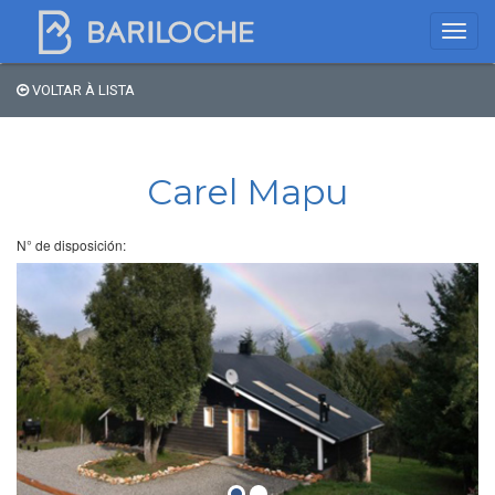
VOLTAR À LISTA
Onde dormir em
Bariloche
Carel Mapu
Nome
N° de disposición:
Tipo de hospedagem
Estrelas
Região