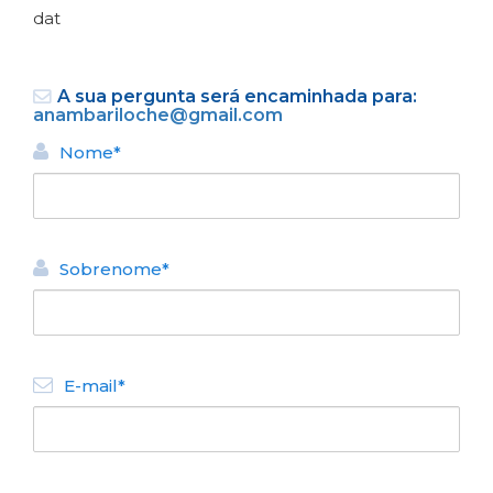
dat
A sua pergunta será encaminhada para:
anambariloche@gmail.com
Nome*
VOLTAR
Sobrenome*
ALUGUEL TURÍSTICO DE
APARTAMENTOS
Centro Apartamentos
N° de disposición:
E-mail*
Tiscornia 680
2944206835
VOLTAR