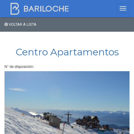
VOLTAR À LISTA
Onde dormir em
Bariloche
Centro Apartamentos
Nome
N° de disposición:
Tipo de hospedagem
Estrelas
Região