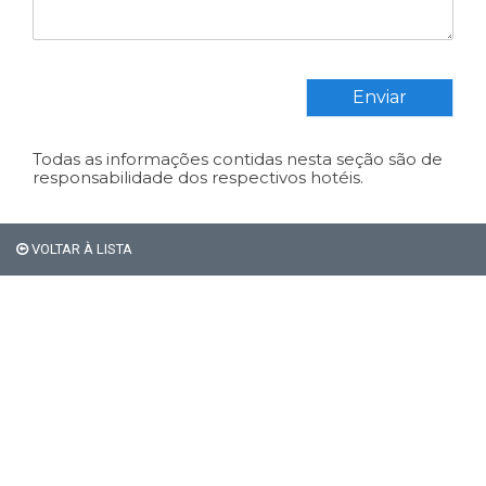
Enviar
Todas as informações contidas nesta seção são de
responsabilidade dos respectivos hotéis.
VOLTAR À LISTA
Em Bariloche, os
estrangeiros não pagam os
21% de impostos de
hospedagem.