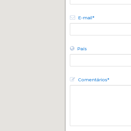
E-mail*
País
Comentários*