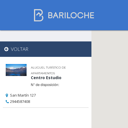
Onde dormir em
VOLTAR
Bariloche
ALUGUEL TURÍSTICO DE
APARTAMENTOS
Nome
Centro Estudio
N° de disposición:
San Martín 127
Tipo de hospedagem
2944587408
Estrelas