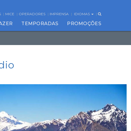
S
MICE
OPERADORES
IMPRENSA
IDIOMAS
FAZER
TEMPORADAS
PROMOÇÕES
dio