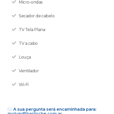
Micro-ondas
Secador de cabelo
TV Tela Plana
TV a cabo
Louça
Em Bariloche, os
estrangeiros não pagam os
Ventilador
21% de impostos de
hospedagem.
Wi-Fi
A sua pergunta será encaminhada para:
molvar@bariloche.com.ar