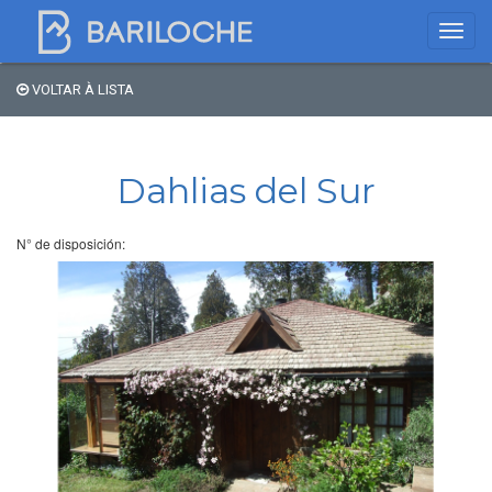
VOLTAR À LISTA
Onde dormir em
Bariloche
Dahlias del Sur
Nome
N° de disposición:
Tipo de hospedagem
Estrelas
Região