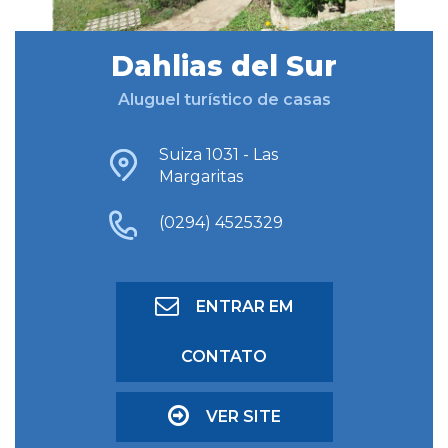
Dahlias del Sur
BUSCAR HOSPEDAGEM
Aluguel turístico de casas
BUSCA AVANÇADA
Suiza 1031 - Las
Margaritas
(0294) 4525329
ENTRAR EM
CONTATO
VER SITE