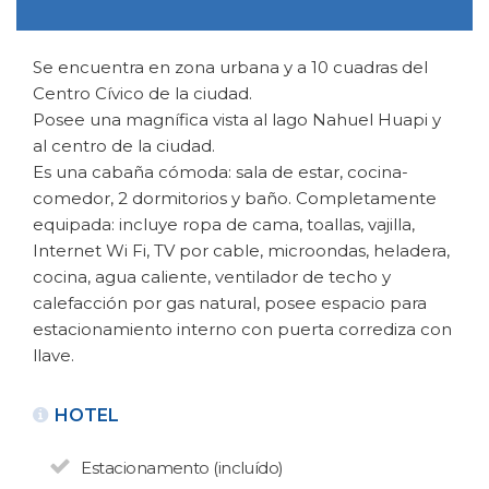
Se encuentra en zona urbana y a 10 cuadras del
Centro Cívico de la ciudad.
Posee una magnífica vista al lago Nahuel Huapi y
al centro de la ciudad.
Es una cabaña cómoda: sala de estar, cocina-
comedor, 2 dormitorios y baño. Completamente
VOLTAR
equipada: incluye ropa de cama, toallas, vajilla,
Internet Wi Fi, TV por cable, microondas, heladera,
cocina, agua caliente, ventilador de techo y
ALUGUEL TURÍSTICO DE
calefacción por gas natural, posee espacio para
CASAS
Dahlias del Sur
estacionamiento interno con puerta corrediza con
N° de disposición:
llave.
Suiza 1031 - Las Margaritas
(0294) 4525329
HOTEL
Estacionamento (incluído)
VOLTAR