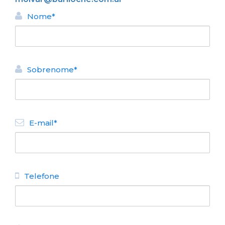
Nome*
Sobrenome*
Bariloche foi escolhido como o
melhor destino turístico da
Argentina em 2018.
E-mail*
Telefone