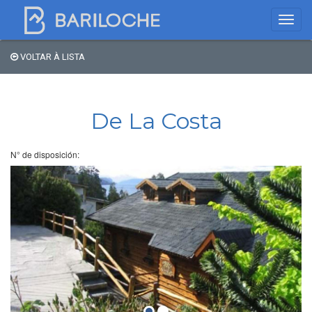
VOLTAR À LISTA
Onde dormir em
Bariloche
De La Costa
Nome
N° de disposición:
Tipo de hospedagem
Estrelas
Região