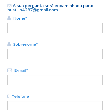
A sua pergunta será encaminhada para:
bustillo4287@gmail.com
Nome*
Sobrenome*
VOLTAR
ALUGUEL TURÍSTICO DE
APARTAMENTOS
E-mail*
De La Costa
N° de disposición:
Bustillo 4287 - Melipal
(0294) 4441409
Telefone
VOLTAR