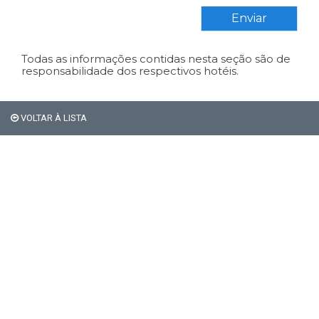
Enviar
Todas as informações contidas nesta seção são de
responsabilidade dos respectivos hotéis.
VOLTAR À LISTA
Em Bariloche, os
estrangeiros não pagam os
21% de impostos de
hospedagem.