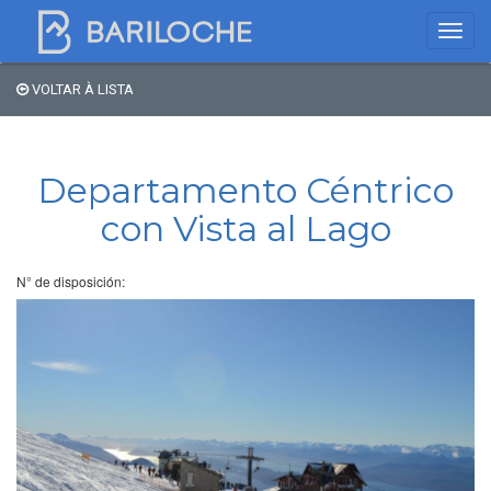
VOLTAR À LISTA
Onde dormir em
Bariloche
Departamento Céntrico
con Vista al Lago
Nome
N° de disposición:
Tipo de hospedagem
Estrelas
Região