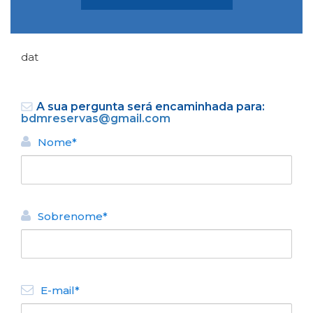
dat
A sua pergunta será encaminhada para:
bdmreservas@gmail.com
VOLTAR
Nome*
ALUGUEL TURÍSTICO DE
APARTAMENTOS
Departamento Céntrico con
Sobrenome*
Vista al Lago
N° de disposición:
San Martin 127
154808040
E-mail*