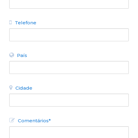
ALUGUEL TURÍSTICO DE
APARTAMENTOS
Departamento Céntrico con
Vista al Lago II
Telefone
N° de disposición:
San Martin 127
154808040
País
VOLTAR
Cidade
Comentários*