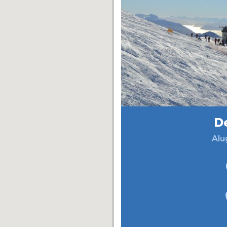
D
Alu