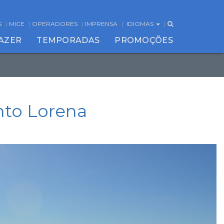
S
MICE
OPERADORES
IMPRENSA
IDIOMAS
FAZER
TEMPORADAS
PROMOÇÕES
to Lorena