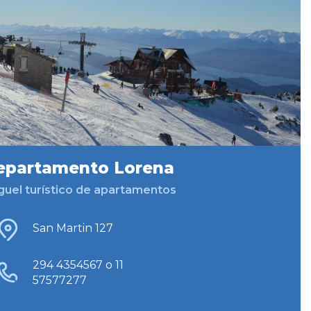
epartamento Lorena
guel turístico de apartamentos
San Martin 127
294 4354567 o 11
57577277