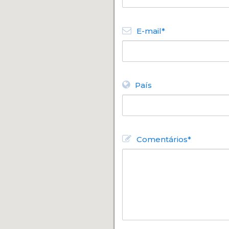
E-mail*
País
Comentários*