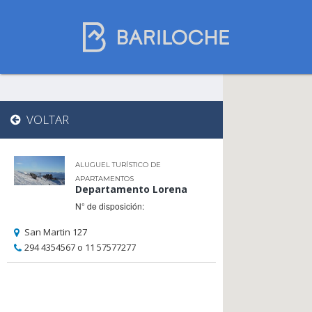
Onde dormir em
VOLTAR
Bariloche
ALUGUEL TURÍSTICO DE
APARTAMENTOS
Nome
Departamento Lorena
N° de disposición:
San Martin 127
Tipo de hospedagem
294 4354567 o 11 57577277
Estrelas