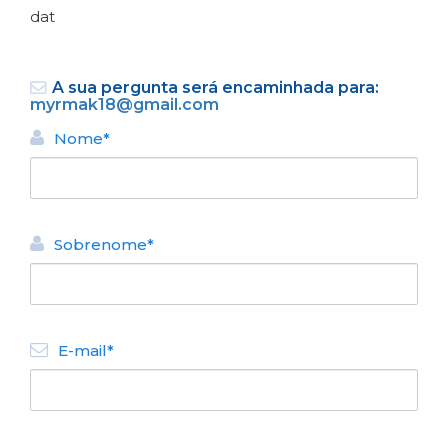
dat
A sua pergunta será encaminhada para:
myrmak18@gmail.com
Nome*
VOLTAR
Sobrenome*
ALUGUEL TURÍSTICO DE
APARTAMENTOS
Departamento Mantra III
N° de disposición:
E-mail*
Pasaje Gutierrez 798
1131888092
VOLTAR