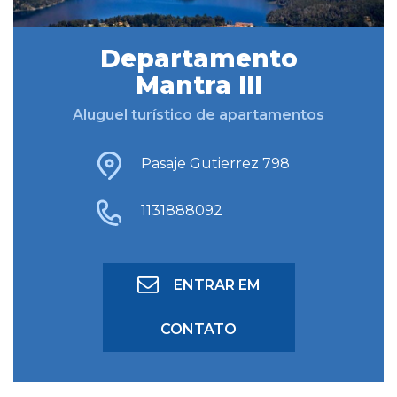
Departamento
BUSCAR HOSPEDAGEM
Mantra III
Aluguel turístico de apartamentos
BUSCA AVANÇADA
Pasaje Gutierrez 798
1131888092
ENTRAR EM
CONTATO