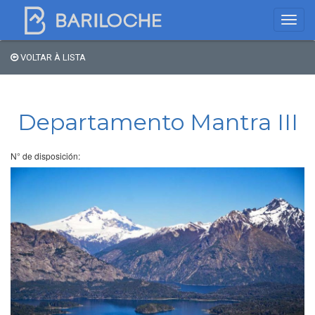
VOLTAR À LISTA
Onde dormir em
Bariloche
Departamento Mantra III
Nome
N° de disposición:
Tipo de hospedagem
Estrelas
Região