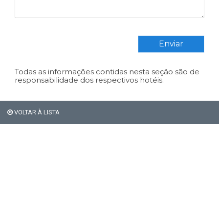
Enviar
Todas as informações contidas nesta seção são de
responsabilidade dos respectivos hotéis.
VOLTAR À LISTA
Em Bariloche, os
estrangeiros não pagam os
21% de impostos de
hospedagem.