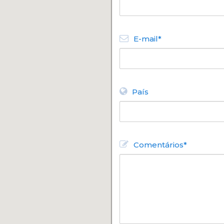
E-mail*
País
Comentários*