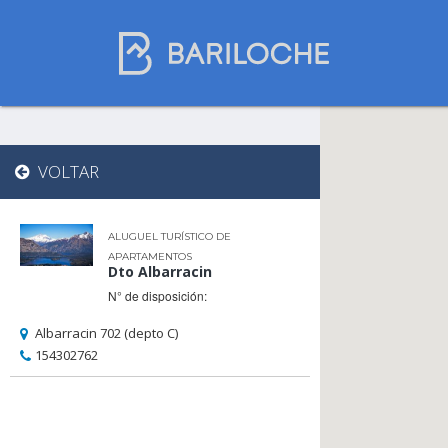
Onde dormir em
VOLTAR
Bariloche
ALUGUEL TURÍSTICO DE
APARTAMENTOS
Nome
Dto Albarracin
N° de disposición:
Albarracin 702 (depto C)
Tipo de hospedagem
154302762
Estrelas