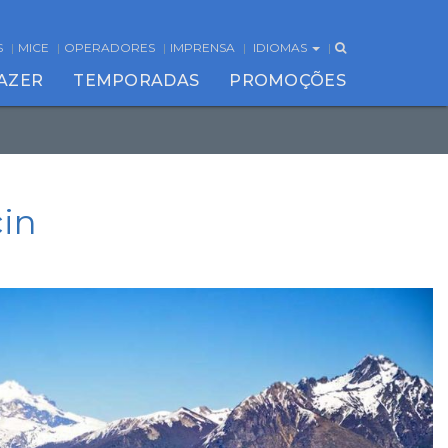
S
MICE
OPERADORES
IMPRENSA
IDIOMAS
FAZER
TEMPORADAS
PROMOÇÕES
cin