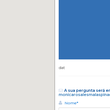
dat
A sua pergunta será e
monicarosalesmalaspin
Nome*