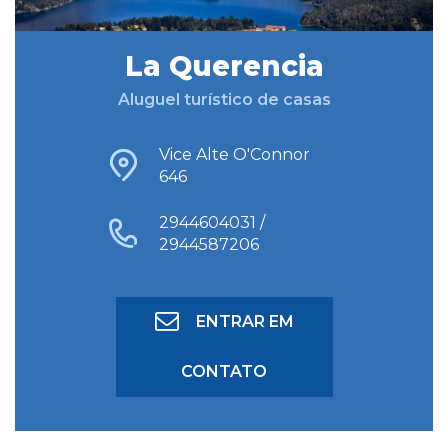
La Querencia
BUSCAR HOSPEDAGEM
Aluguel turístico de casas
BUSCA AVANÇADA
Vice Alte O'Connor
646
2944604031 /
2944587206
ENTRAR EM
CONTATO