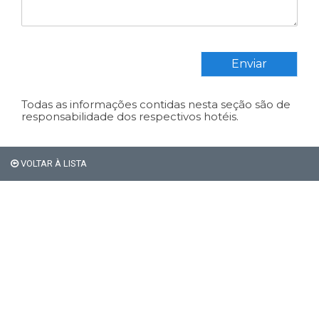
Enviar
Todas as informações contidas nesta seção são de
responsabilidade dos respectivos hotéis.
VOLTAR À LISTA
Em Bariloche, os
estrangeiros não pagam os
21% de impostos de
hospedagem.