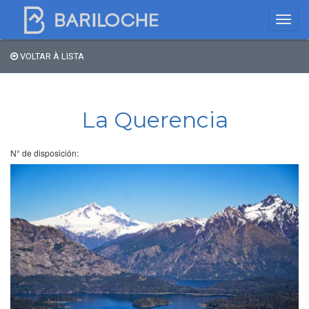
VOLTAR À LISTA
Onde dormir em
Bariloche
La Querencia
Nome
N° de disposición:
Tipo de hospedagem
Estrelas
Região