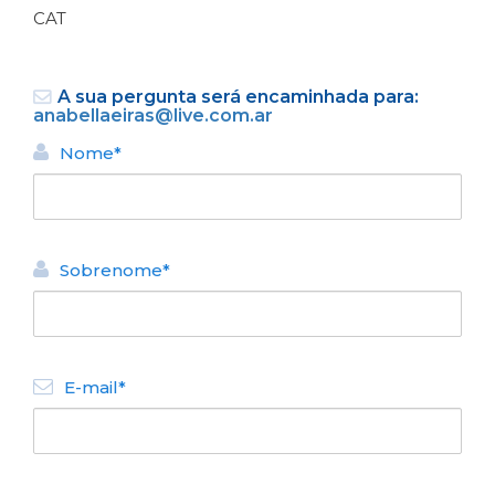
CAT
A sua pergunta será encaminhada para:
anabellaeiras@live.com.ar
Nome*
VOLTAR
Sobrenome*
ALUGUEL TURÍSTICO DE
CASAS
La Querencia
N° de disposición:
E-mail*
Vice Alte O'Connor 646
2944604031 / 2944587206
VOLTAR