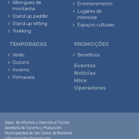
Albergues de
Entretenimento
montanha
Lugares de
Stand up paddle
interesse
Stand up rafting
Espaços culturais
Trekking
TEMPORADAS
PROMOÇÕES
Verão
Benefícios
Outono
Eventos
Inverno
Notícias
Primavera
Mice
Operadores
Depto. de Informes y Atención al Turista
Secretaría de Turismo y Producción
Municipalidad de San Carlos de Bariloche
infoturismobrc@gmail.com