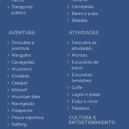
carros
Cervejarias
Transporte
público
Bares e pubs
Baladas
AVENTURA
ATIVIDADES
Descubra a
Descubra as
aventura
atividades
Mergulho
Montes
Cavalgadas
Excursões de
barco
Arvorismo
Excursões
Escalada
terrestres
Caiaque
Golfe
Kitesurf
Lagos e praias
Mountain bike
Esqui e neve
Navegação
Passeios
Parapente
Pesca esportiva
CULTURA E
ENTRETENIMIENTO
Rafting