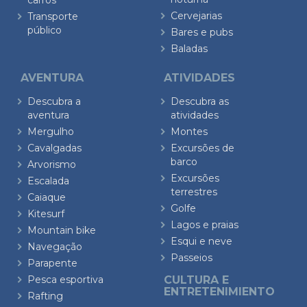
carros
Cervejarias
Transporte
público
Bares e pubs
Baladas
AVENTURA
ATIVIDADES
Descubra a
Descubra as
aventura
atividades
Mergulho
Montes
Cavalgadas
Excursões de
barco
Arvorismo
Excursões
Escalada
terrestres
Caiaque
Golfe
Kitesurf
Lagos e praias
Mountain bike
Esqui e neve
Navegação
Passeios
Parapente
Pesca esportiva
CULTURA E
ENTRETENIMIENTO
Rafting