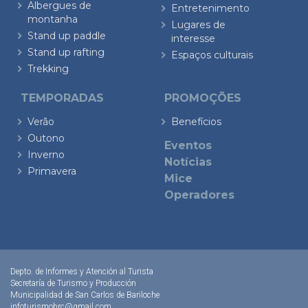
Albergues de
Entretenimento
montanha
Lugares de
Stand up paddle
interesse
Stand up rafting
Espaços culturais
Trekking
TEMPORADAS
PROMOÇÕES
Verão
Benefícios
Outono
Eventos
Inverno
Notícias
Primavera
Mice
Operadores
Depto. de Informes y Atención al Turista
Secretaría de Turismo y Producción
Municipalidad de San Carlos de Bariloche
infoturismobrc@gmail.com