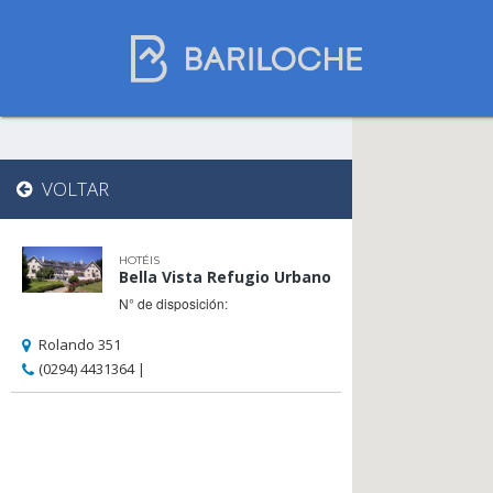
Onde dormir em
VOLTAR
Bariloche
HOTÉIS
Bella Vista Refugio Urbano
Nome
N° de disposición:
Rolando 351
(0294) 4431364 |
Tipo de hospedagem
Estrelas