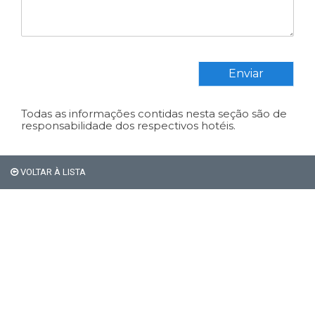
Enviar
Todas as informações contidas nesta seção são de
responsabilidade dos respectivos hotéis.
Em Bariloche, os
estrangeiros não pagam os
VOLTAR À LISTA
21% de impostos de
hospedagem.