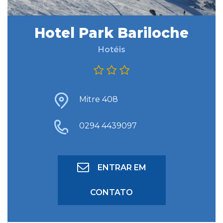
Hotel Park Bariloche
BUSCAR HOSPEDAGEM
Hotéis
BUSCA AVANÇADA
Mitre 408
0294 4439097
ENTRAR EM
CONTATO