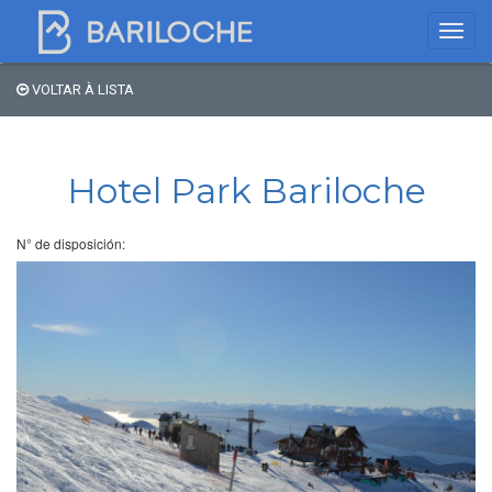
VOLTAR À LISTA
Onde dormir em
Bariloche
Hotel Park Bariloche
Nome
N° de disposición:
Tipo de hospedagem
Estrelas
Região