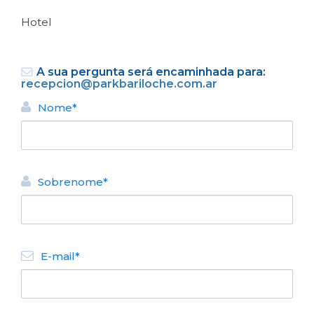
Hotel
A sua pergunta será encaminhada para:
recepcion@parkbariloche.com.ar
Nome*
VOLTAR
HOTÉIS
Sobrenome*
Hotel Park Bariloche
N° de disposición:
Mitre 408
0294 4439097
E-mail*
VOLTAR