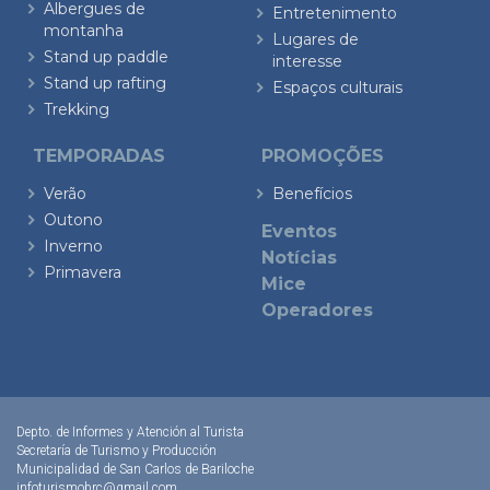
Albergues de
Entretenimento
montanha
Lugares de
Stand up paddle
interesse
Stand up rafting
Espaços culturais
Trekking
TEMPORADAS
PROMOÇÕES
Verão
Benefícios
Outono
Eventos
Inverno
Notícias
Primavera
Mice
Operadores
Depto. de Informes y Atención al Turista
Secretaría de Turismo y Producción
Municipalidad de San Carlos de Bariloche
infoturismobrc@gmail.com