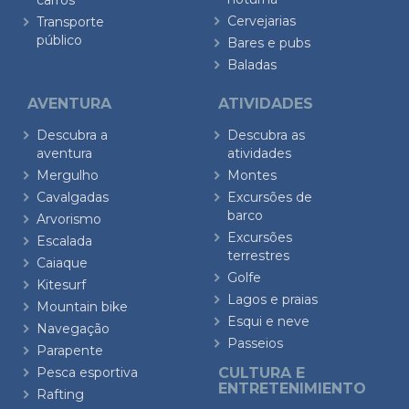
carros
Cervejarias
Transporte
público
Bares e pubs
Baladas
AVENTURA
ATIVIDADES
Descubra a
Descubra as
aventura
atividades
Mergulho
Montes
Cavalgadas
Excursões de
barco
Arvorismo
Excursões
Escalada
terrestres
Caiaque
Golfe
Kitesurf
Lagos e praias
Mountain bike
Esqui e neve
Navegação
Passeios
Parapente
Pesca esportiva
CULTURA E
ENTRETENIMIENTO
Rafting