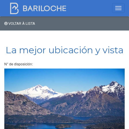
VOLTAR À LISTA
Onde dormir em
Bariloche
La mejor ubicación y vista
Nome
N° de disposición:
Tipo de hospedagem
Estrelas
Região