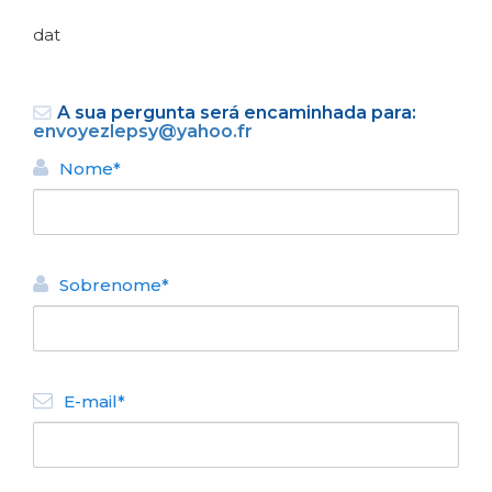
dat
A sua pergunta será encaminhada para:
envoyezlepsy@yahoo.fr
Nome*
VOLTAR
ALUGUEL TURÍSTICO DE
Sobrenome*
APARTAMENTOS
La mejor ubicación y vista
N° de disposición:
San Martin 127(depto 519)
E-mail*
2944601593
VOLTAR