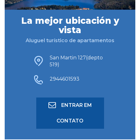
La mejor ubicación y
BUSCAR HOSPEDAGEM
vista
Aluguel turístico de apartamentos
BUSCA AVANÇADA
San Martin 127(depto
519)
2944601593
ENTRAR EM
CONTATO