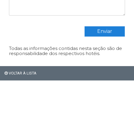
Enviar
Todas as informações contidas nesta seção são de
responsabilidade dos respectivos hotéis.
Em Bariloche, os
VOLTAR À LISTA
estrangeiros não pagam os
21% de impostos de
hospedagem.