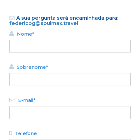
A sua pergunta será encaminhada para:
federicog@soulmax.travel
Nome*
VOLTAR
Sobrenome*
ALUGUEL TURÍSTICO DE
APARTAMENTOS
Las Rocas
E-mail*
N° de disposición:
F Jerman 57
154671403
Telefone
VOLTAR