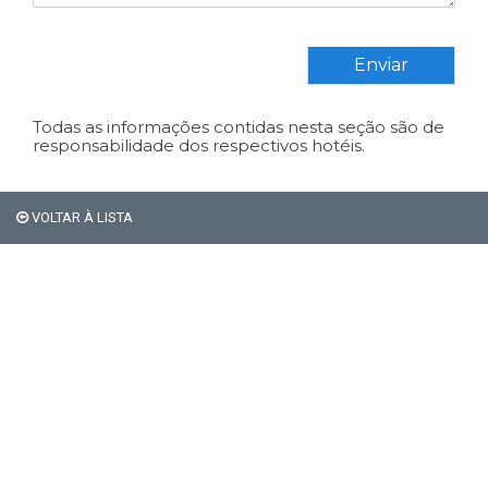
Enviar
Todas as informações contidas nesta seção são de
responsabilidade dos respectivos hotéis.
VOLTAR À LISTA
Em Bariloche, os
estrangeiros não pagam os
21% de impostos de
hospedagem.