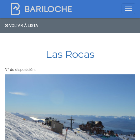
VOLTAR À LISTA
Onde dormir em
Bariloche
Las Rocas
Nome
N° de disposición:
Tipo de hospedagem
Estrelas
Região