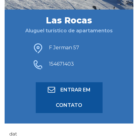
Las Rocas
BUSCAR HOSPEDAGEM
Aluguel turístico de apartamentos
BUSCA AVANÇADA
F Jerman 57
154671403
ENTRAR EM
CONTATO
dat