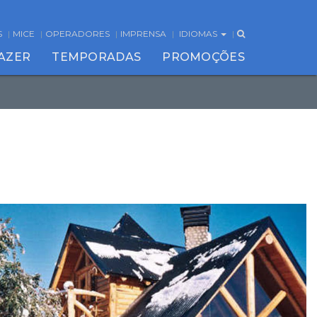
S
MICE
OPERADORES
IMPRENSA
IDIOMAS
FAZER
TEMPORADAS
PROMOÇÕES