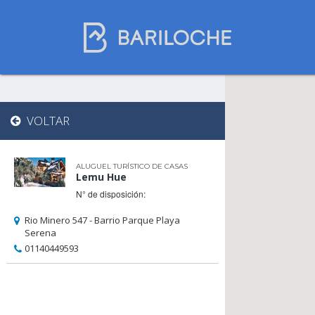
Onde dormir em
VOLTAR
Bariloche
ALUGUEL TURÍSTICO DE CASAS
Lemu Hue
Nome
N° de disposición:
Rio Minero 547 - Barrio Parque Playa
Serena
Tipo de hospedagem
01140449593
Estrelas