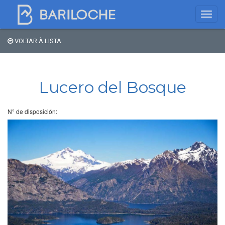
VOLTAR À LISTA
Onde dormir em
Bariloche
Lucero del Bosque
Nome
N° de disposición:
Tipo de hospedagem
Estrelas
Região