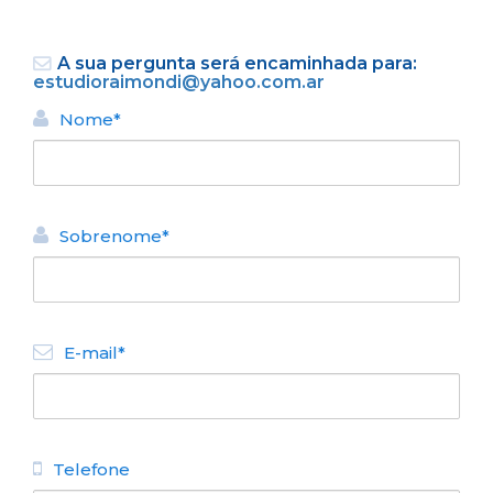
A sua pergunta será encaminhada para:
estudioraimondi@yahoo.com.ar
Nome*
VOLTAR
Sobrenome*
ALUGUEL TURÍSTICO DE
CASAS
Lucero del Bosque
E-mail*
N° de disposición:
La Sequoia 118
+54 9 11 3841-7206
Telefone
VOLTAR