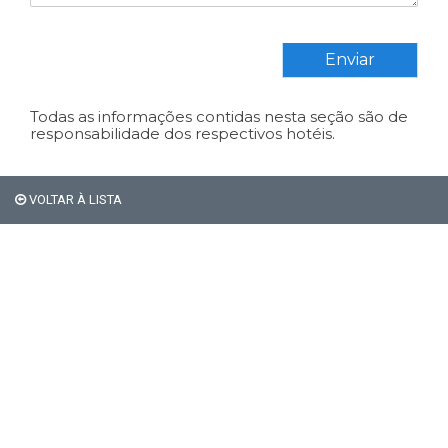
Enviar
Todas as informações contidas nesta seção são de
responsabilidade dos respectivos hotéis.
VOLTAR À LISTA
Em Bariloche, os
estrangeiros não pagam os
21% de impostos de
hospedagem.