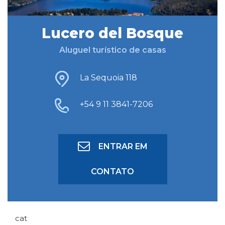
Lucero del Bosque
BUSCAR HOSPEDAGEM
Aluguel turístico de casas
BUSCA AVANÇADA
La Sequoia 118
+54 9 11 3841-7206
ENTRAR EM
CONTATO
cat