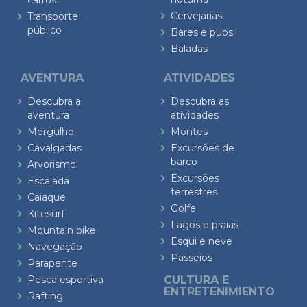
carros
Cervejarias
Transporte
público
Bares e pubs
Baladas
AVENTURA
ATIVIDADES
Descubra a
Descubra as
aventura
atividades
Mergulho
Montes
Cavalgadas
Excursões de
barco
Arvorismo
Excursões
Escalada
terrestres
Caiaque
Golfe
Kitesurf
Lagos e praias
Mountain bike
Esqui e neve
Navegação
Passeios
Parapente
Pesca esportiva
CULTURA E
ENTRETENIMIENTO
Rafting