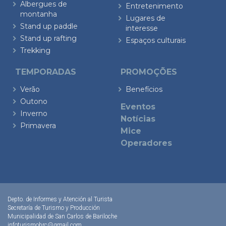
Albergues de
Entretenimento
montanha
Lugares de
Stand up paddle
interesse
Stand up rafting
Espaços culturais
Trekking
TEMPORADAS
PROMOÇÕES
Verão
Benefícios
Outono
Eventos
Inverno
Notícias
Primavera
Mice
Operadores
Depto. de Informes y Atención al Turista
Secretaría de Turismo y Producción
Municipalidad de San Carlos de Bariloche
infoturismobrc@gmail.com