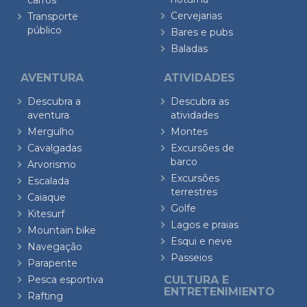
carros
Cervejarias
Transporte
público
Bares e pubs
Baladas
AVENTURA
ATIVIDADES
Descubra a
Descubra as
aventura
atividades
Mergulho
Montes
Cavalgadas
Excursões de
barco
Arvorismo
Excursões
Escalada
terrestres
Caiaque
Golfe
Kitesurf
Lagos e praias
Mountain bike
Esqui e neve
Navegação
Passeios
Parapente
Pesca esportiva
CULTURA E
ENTRETENIMIENTO
Rafting