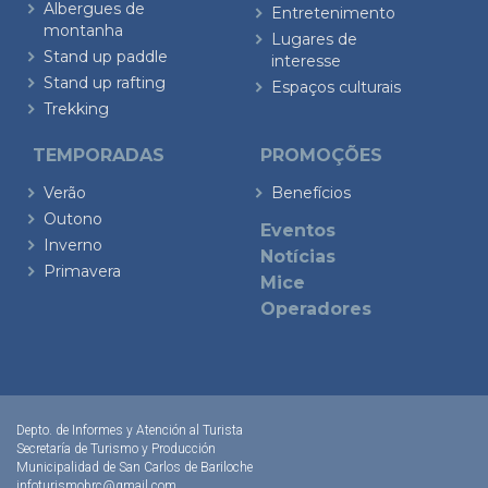
Albergues de
Entretenimento
montanha
Lugares de
Stand up paddle
interesse
Stand up rafting
Espaços culturais
Trekking
TEMPORADAS
PROMOÇÕES
Verão
Benefícios
Outono
Eventos
Inverno
Notícias
Primavera
Mice
Operadores
Depto. de Informes y Atención al Turista
Secretaría de Turismo y Producción
Municipalidad de San Carlos de Bariloche
infoturismobrc@gmail.com