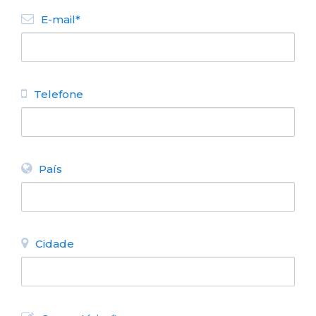
E-mail*
Telefone
Bariloche foi escolhido como o
melhor destino turístico da
Argentina em 2018.
País
Cidade