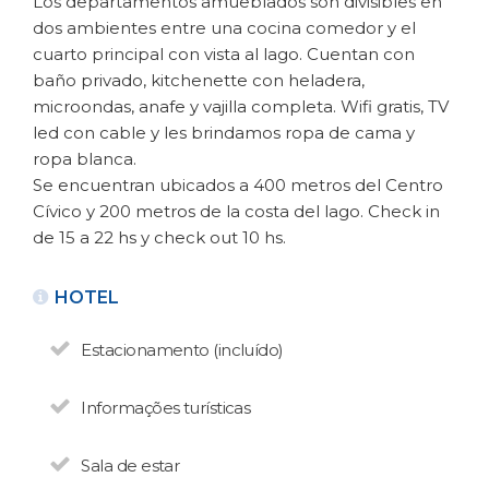
Los departamentos amueblados son divisibles en
dos ambientes entre una cocina comedor y el
cuarto principal con vista al lago. Cuentan con
baño privado, kitchenette con heladera,
microondas, anafe y vajilla completa. Wifi gratis, TV
led con cable y les brindamos ropa de cama y
ropa blanca.
Se encuentran ubicados a 400 metros del Centro
VOLTAR
Cívico y 200 metros de la costa del lago. Check in
de 15 a 22 hs y check out 10 hs.
ALUGUEL TURÍSTICO DE
HOTEL
APARTAMENTOS
Miranieve
Estacionamento (incluído)
N° de disposición:534-A-2020
Salta 571 - Centro
Informações turísticas
(0294) 4432716 | 15 4602859
Sala de estar
VOLTAR