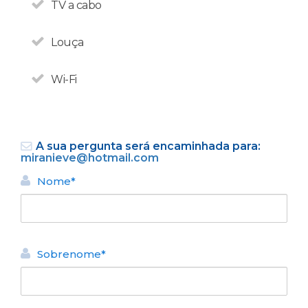
TV a cabo
Louça
Wi-Fi
A sua pergunta será encaminhada para:
miranieve@hotmail.com
Em Bariloche, os
estrangeiros não pagam os
Nome*
21% de impostos de
hospedagem.
Sobrenome*