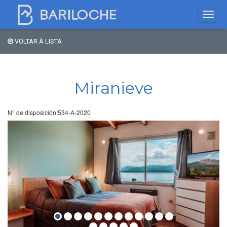
VOLTAR À LISTA
Onde dormir em
Bariloche
Miranieve
Nome
N° de disposición:534-A-2020
Tipo de hospedagem
Estrelas
Região