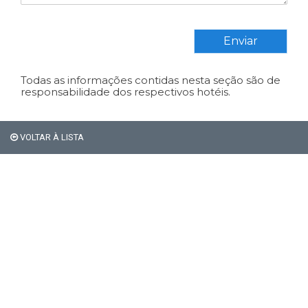
Enviar
Todas as informações contidas nesta seção são de
responsabilidade dos respectivos hotéis.
VOLTAR À LISTA
Em Bariloche, os
estrangeiros não pagam os
21% de impostos de
hospedagem.