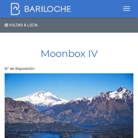
VOLTAR À LISTA
Onde dormir em
Bariloche
Moonbox IV
Nome
N° de disposición:
Tipo de hospedagem
Estrelas
Região