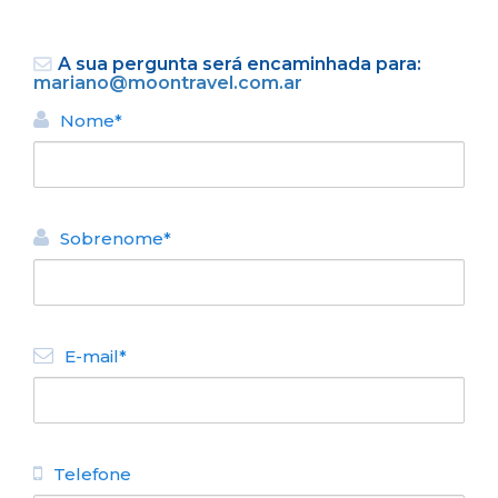
A sua pergunta será encaminhada para:
mariano@moontravel.com.ar
Nome*
VOLTAR
Sobrenome*
ALUGUEL TURÍSTICO DE
APARTAMENTOS
Moonbox IV
E-mail*
N° de disposición:
Del Bajo 451
1150017065
Telefone
VOLTAR