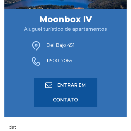
Moonbox IV
BUSCAR HOSPEDAGEM
Aluguel turístico de apartamentos
BUSCA AVANÇADA
Del Bajo 451
1150017065
ENTRAR EM
CONTATO
dat