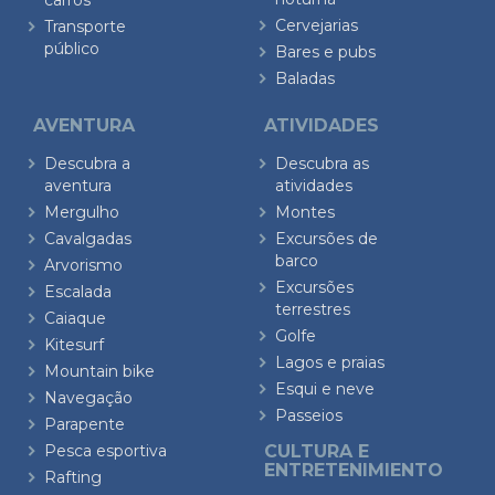
carros
Cervejarias
Transporte
público
Bares e pubs
Baladas
AVENTURA
ATIVIDADES
Descubra a
Descubra as
aventura
atividades
Mergulho
Montes
Cavalgadas
Excursões de
barco
Arvorismo
Excursões
Escalada
terrestres
Caiaque
Golfe
Kitesurf
Lagos e praias
Mountain bike
Esqui e neve
Navegação
Passeios
Parapente
Pesca esportiva
CULTURA E
ENTRETENIMIENTO
Rafting