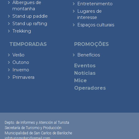
Albergues de
Entretenimento
montanha
Lugares de
Stand up paddle
interesse
Stand up rafting
Espaços culturais
Trekking
TEMPORADAS
PROMOÇÕES
Verão
Benefícios
Outono
Eventos
Inverno
Notícias
Primavera
Mice
Operadores
Depto. de Informes y Atención al Turista
Secretaría de Turismo y Producción
Municipalidad de San Carlos de Bariloche
infoturismobrc@gmail.com