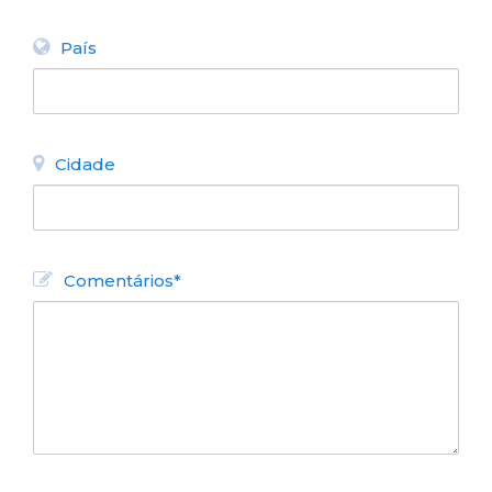
País
Cidade
INFORMAÇÕES
GASTRONOMIA
Comentários*
Sobre Bariloche
Descubra a
gastronomia
Mapas e planos
Restaurantes
Como chegar
Chocolaterias
Agências de
viagem
Casas de chá
Telefones úteis
Confeitarias
Buscar
VIDA NOTURNA
hospedagem