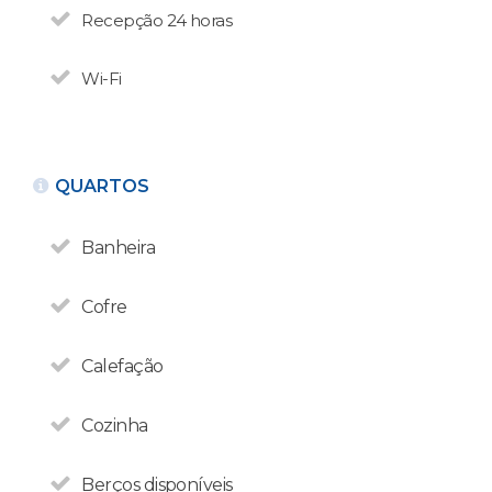
APARTAMENTOS
Recepção 24 horas
Studio Patagonia View
N° de disposición:
Wi-Fi
Av San Martin 127
154285383
QUARTOS
VOLTAR
Banheira
Cofre
Calefação
Cozinha
Berços disponíveis