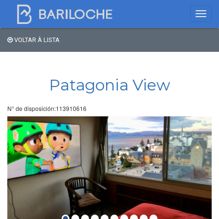
VOLTAR À LISTA
Onde dormir em
Bariloche
Patagonia View
Nome
N° de disposición:113910616
Tipo de hospedagem
Estrelas
Região