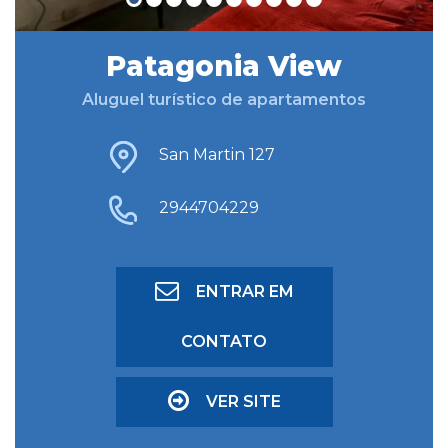
Patagonia View
BUSCAR HOSPEDAGEM
Aluguel turístico de apartamentos
BUSCA AVANÇADA
San Martin 127
2944704229
ENTRAR EM
CONTATO
VER SITE