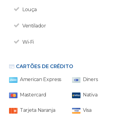
21% de impostos de
Louça
hospedagem.
Ventilador
Wi-Fi
CARTÕES DE CRÉDITO
American Express
Diners
Mastercard
Nativa
Tarjeta Naranja
Visa
Bariloche foi escolhido como o
melhor destino turístico da
Argentina em 2018.