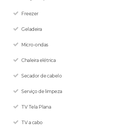
Freezer
Geladeira
Micro-ondas
Chaleira elétrica
Secador de cabelo
Serviço de limpeza
TV Tela Plana
Em Bariloche, os
TV a cabo
estrangeiros não pagam os