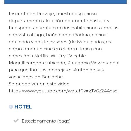
Inscripto en Previaje, nuestro espacioso
departamento aloja cómodamente hasta a 5
huéspedes. cuenta con dos habitaciones amplias
con vista al lago, baño con bañadera, cocina
equipada y dos televisores (de 65 pulgadas, es
como tener un cine en el dormitorio!) con
conexión a Netflix, Wi-Fi y TV cable.
VOLTAR
Magníficamente ubicado, Patagonia View es ideal
para que familias o parejas disfruten de sus
ALUGUEL TURÍSTICO DE
vacaciones en Bariloche.
APARTAMENTOS
Se puede ver en este video:
Patagonia View
https://www.youtube.com/watch?v=zJV6z244gso
N° de disposición:113910616
San Martin 127
HOTEL
2944704229
Estacionamento (pago)
ALUGUEL TURÍSTICO DE