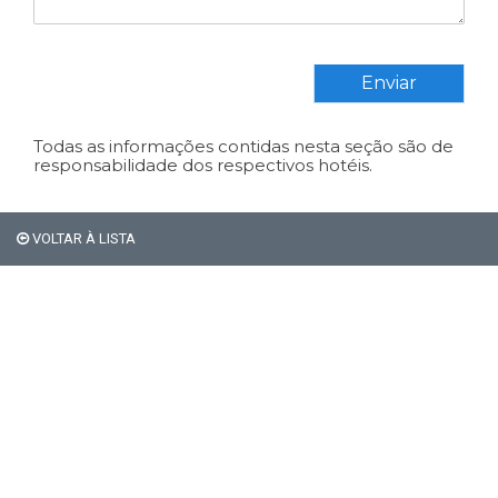
Enviar
Todas as informações contidas nesta seção são de
responsabilidade dos respectivos hotéis.
VOLTAR À LISTA
Em Bariloche, os
estrangeiros não pagam os
21% de impostos de
hospedagem.