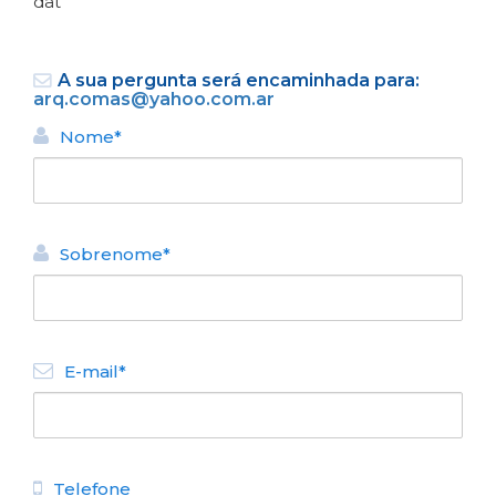
dat
A sua pergunta será encaminhada para:
arq.comas@yahoo.com.ar
Nome*
VOLTAR
Sobrenome*
ALUGUEL TURÍSTICO DE
APARTAMENTOS
Seeblickcenter
N° de disposición:
E-mail*
San Martín 127 (depto 606)
111561569988
VOLTAR
Telefone