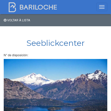
VOLTAR À LISTA
Onde dormir em
Bariloche
Seeblickcenter
Nome
N° de disposición:
Tipo de hospedagem
Estrelas
Região