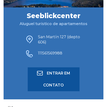
Seeblickcenter
BUSCAR HOSPEDAGEM
Aluguel turístico de apartamentos
BUSCA AVANÇADA
San Martín 127 (depto
606)
111561569988
ENTRAR EM
CONTATO