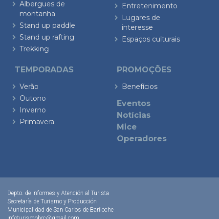
Albergues de
Entretenimento
montanha
Lugares de
Stand up paddle
interesse
Stand up rafting
Espaços culturais
Trekking
TEMPORADAS
PROMOÇÕES
Verão
Benefícios
Outono
Eventos
Inverno
Notícias
Primavera
Mice
Operadores
Depto. de Informes y Atención al Turista
Secretaría de Turismo y Producción
Municipalidad de San Carlos de Bariloche
infoturismobrc@gmail.com