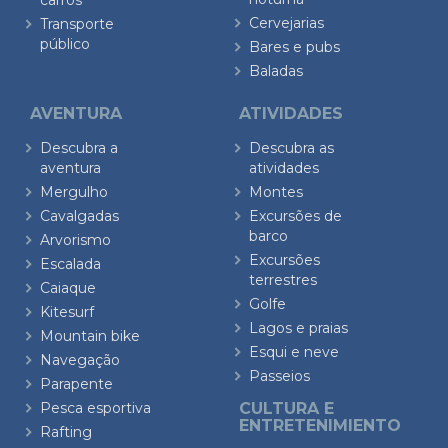
carros
Cervejarias
Transporte
público
Bares e pubs
Baladas
AVENTURA
ATIVIDADES
Descubra a
Descubra as
aventura
atividades
Mergulho
Montes
Cavalgadas
Excursões de
barco
Arvorismo
Excursões
Escalada
terrestres
Caiaque
Golfe
Kitesurf
Lagos e praias
Mountain bike
Esqui e neve
Navegação
Passeios
Parapente
Pesca esportiva
CULTURA E
ENTRETENIMIENTO
Rafting