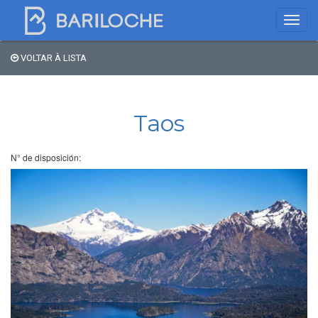
VOLTAR À LISTA
Onde dormir em
Bariloche
Taos
Nome
N° de disposición:
Tipo de hospedagem
Estrelas
Região