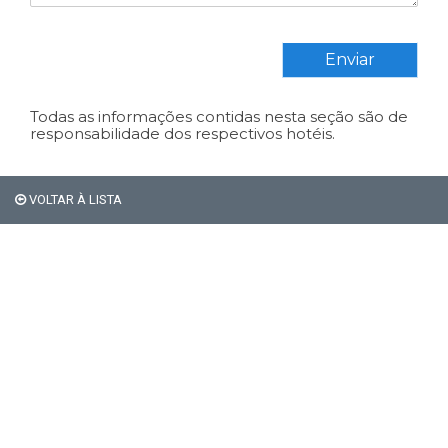
Enviar
Todas as informações contidas nesta seção são de
responsabilidade dos respectivos hotéis.
VOLTAR À LISTA
Em Bariloche, os
estrangeiros não pagam os
21% de impostos de
hospedagem.