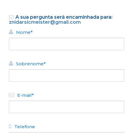
A sua pergunta será encaminhada para:
znidarsicmeister@gmail.com
Nome*
VOLTAR
Sobrenome*
ALUGUEL TURÍSTICO DE
APARTAMENTOS
Taos
E-mail*
N° de disposición:
Palacios 654 (2º F)
1157060560
Telefone
VOLTAR