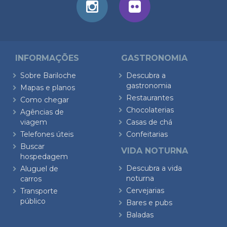
INFORMAÇÕES
GASTRONOMIA
Sobre Bariloche
Descubra a
gastronomia
Mapas e planos
Restaurantes
Como chegar
Chocolaterias
Agências de
viagem
Casas de chá
Telefones úteis
Confeitarias
Buscar
VIDA NOTURNA
hospedagem
Descubra a vida
Aluguel de
noturna
carros
Cervejarias
Transporte
público
Bares e pubs
Baladas