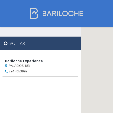
Gastronomia em
VOLTAR
Bariloche
Bariloche Experience
PALACIOS 183
Nome
294 4653999
Restaurantes
Chocolaterias
Casas de chá