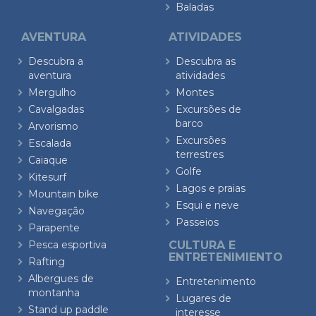
Baladas
AVENTURA
ATIVIDADES
Descubra a
Descubra as
aventura
atividades
Mergulho
Montes
Cavalgadas
Excursões de
barco
Arvorismo
Excursões
Escalada
terrestres
Caiaque
Golfe
Kitesurf
Lagos e praias
Mountain bike
Esqui e neve
Navegação
Passeios
Parapente
Pesca esportiva
CULTURA E
ENTRETENIMIENTO
Rafting
Albergues de
Entretenimento
montanha
Lugares de
Stand up paddle
interesse