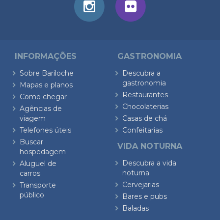
INFORMAÇÕES
GASTRONOMIA
Sobre Bariloche
Descubra a
gastronomia
Mapas e planos
Restaurantes
Como chegar
Chocolaterias
Agências de
viagem
Casas de chá
Telefones úteis
Confeitarias
Buscar
VIDA NOTURNA
hospedagem
Descubra a vida
Aluguel de
noturna
carros
Cervejarias
Transporte
público
Bares e pubs
Baladas