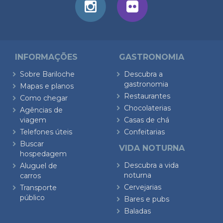
INFORMAÇÕES
GASTRONOMIA
Sobre Bariloche
Descubra a
gastronomia
Mapas e planos
Restaurantes
Como chegar
Chocolaterias
Agências de
viagem
Casas de chá
Telefones úteis
Confeitarias
Buscar
VIDA NOTURNA
hospedagem
Descubra a vida
Aluguel de
noturna
carros
Cervejarias
Transporte
público
Bares e pubs
Baladas