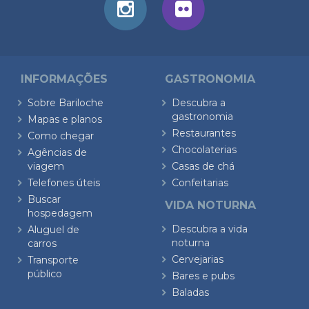
INFORMAÇÕES
GASTRONOMIA
Sobre Bariloche
Descubra a
gastronomia
Mapas e planos
Restaurantes
Como chegar
Chocolaterias
Agências de
viagem
Casas de chá
Telefones úteis
Confeitarias
Buscar
VIDA NOTURNA
hospedagem
Descubra a vida
Aluguel de
noturna
carros
Cervejarias
Transporte
público
Bares e pubs
Baladas