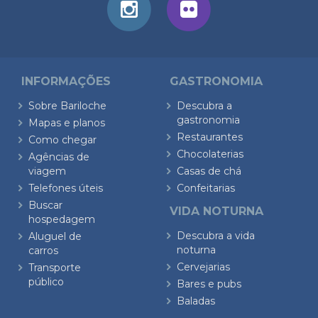
INFORMAÇÕES
GASTRONOMIA
Sobre Bariloche
Descubra a
gastronomia
Mapas e planos
Restaurantes
Como chegar
Chocolaterias
Agências de
viagem
Casas de chá
Telefones úteis
Confeitarias
Buscar
VIDA NOTURNA
hospedagem
Descubra a vida
Aluguel de
noturna
carros
Cervejarias
Transporte
público
Bares e pubs
Baladas