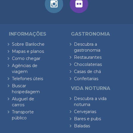
INFORMAÇÕES
GASTRONOMIA
Sobre Bariloche
Descubra a
gastronomia
Mapas e planos
Restaurantes
Como chegar
Chocolaterias
Agências de
viagem
Casas de chá
Telefones úteis
Confeitarias
Buscar
VIDA NOTURNA
hospedagem
Descubra a vida
Aluguel de
noturna
carros
Cervejarias
Transporte
público
Bares e pubs
Baladas