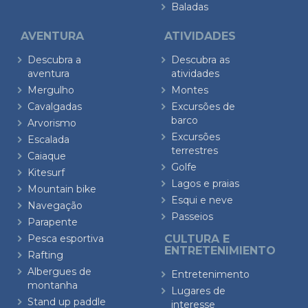
Baladas
AVENTURA
ATIVIDADES
Descubra a
Descubra as
aventura
atividades
Mergulho
Montes
Cavalgadas
Excursões de
barco
Arvorismo
Excursões
Escalada
terrestres
Caiaque
Golfe
Kitesurf
Lagos e praias
Mountain bike
Esqui e neve
Navegação
Passeios
Parapente
Pesca esportiva
CULTURA E
ENTRETENIMIENTO
Rafting
Albergues de
Entretenimento
montanha
Lugares de
Stand up paddle
interesse