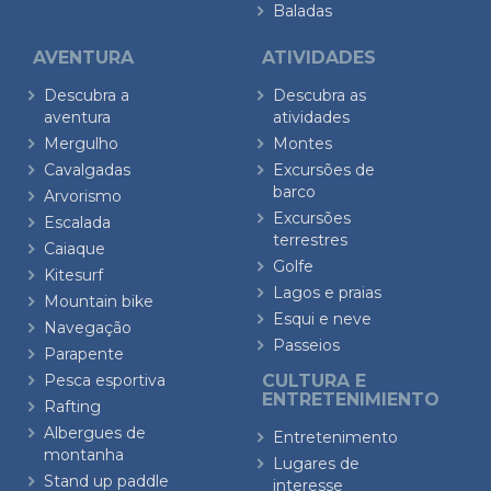
Baladas
AVENTURA
ATIVIDADES
Descubra a
Descubra as
aventura
atividades
Mergulho
Montes
Cavalgadas
Excursões de
barco
Arvorismo
Excursões
Escalada
terrestres
Caiaque
Golfe
Kitesurf
Lagos e praias
Mountain bike
Esqui e neve
Navegação
Passeios
Parapente
Pesca esportiva
CULTURA E
ENTRETENIMIENTO
Rafting
Albergues de
Entretenimento
montanha
Lugares de
Stand up paddle
interesse