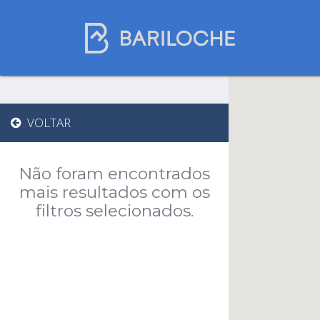
Gastronomia em
VOLTAR
Bariloche
Não foram encontrados
Nome
mais resultados com os
filtros selecionados.
Restaurantes
Chocolaterias
Casas de chá