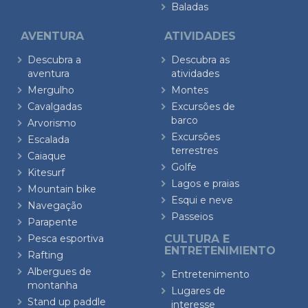
Baladas
AVENTURA
ATIVIDADES
Descubra a
Descubra as
aventura
atividades
Mergulho
Montes
Cavalgadas
Excursões de
barco
Arvorismo
Excursões
Escalada
terrestres
Caiaque
Golfe
Kitesurf
Lagos e praias
Mountain bike
Esqui e neve
Navegação
Passeios
Parapente
Pesca esportiva
CULTURA E
ENTRETENIMIENTO
Rafting
Albergues de
Entretenimento
montanha
Lugares de
Stand up paddle
interesse