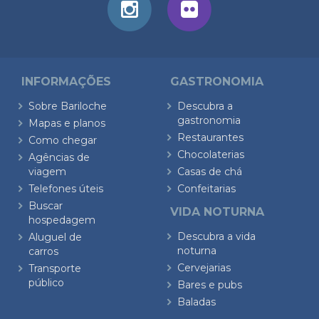
INFORMAÇÕES
GASTRONOMIA
Sobre Bariloche
Descubra a
gastronomia
Mapas e planos
Restaurantes
Como chegar
Chocolaterias
Agências de
viagem
Casas de chá
Telefones úteis
Confeitarias
Buscar
VIDA NOTURNA
hospedagem
Descubra a vida
Aluguel de
noturna
carros
Cervejarias
Transporte
público
Bares e pubs
Baladas