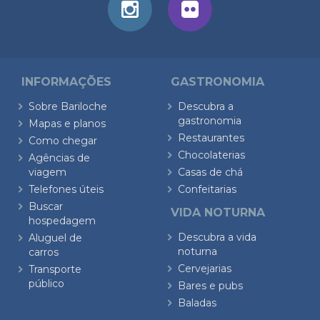
INFORMAÇÕES
GASTRONOMIA
Sobre Bariloche
Descubra a
gastronomia
Mapas e planos
Restaurantes
Como chegar
Chocolaterias
Agências de
viagem
Casas de chá
Telefones úteis
Confeitarias
Buscar
VIDA NOTURNA
hospedagem
Descubra a vida
Aluguel de
noturna
carros
Cervejarias
Transporte
público
Bares e pubs
Baladas